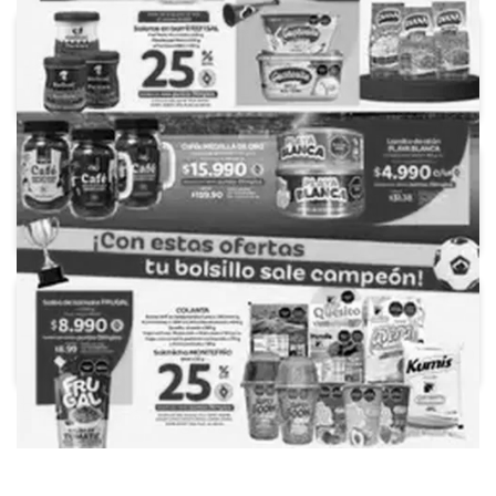
Éxito
Jumbo
Makro
Metro
Olímpica
Surtimax