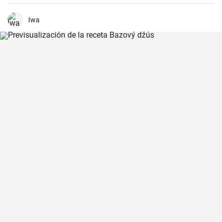
de cerca por el de menta y el de tilo, que preparo de la misma
manera que el de saúco. Pruébalo, el jarabe es refrescante y
perfecto para los días de verano. 🌞
Iwa