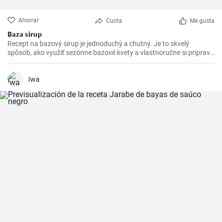
Ahorrar
Cuota
Me gusta
Baza sirup
Recept na bazový sirup je jednoduchý a chutný. Je to skvelý
spôsob, ako využiť sezónne bazové kvety a vlastnoručne si pripraviť
domáci sirup, ktorý sa hodí na prípravu osviežujúcich nápojov.
Iwa