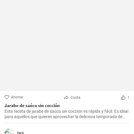
Ahorrar
Cuota
1
Jarabe de saúco sin cocción
Esta receta de jarabe de saúco sin cocción es rápida y fácil. Es ideal
para aquellos que quieren aprovechar la deliciosa temporada de
saúco, pero no tienen tiempo para cocinar. Solo necesitas mezclar
todos los ingredientes y dejar reposar.
Iwa