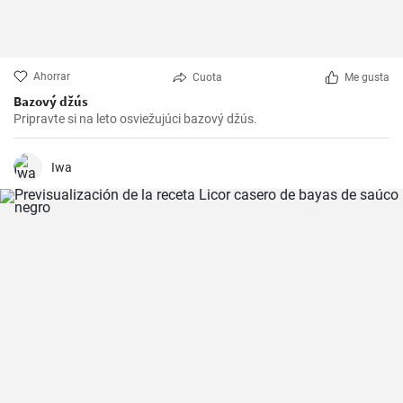
Ahorrar
Cuota
Me gusta
Bazový džús
Pripravte si na leto osviežujúci bazový džús.
Iwa