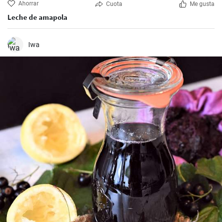
Ahorrar
Cuota
Me gusta
Leche de amapola
Iwa