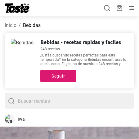
Inicio
Bebidas
Bebidas - recetas rapidas y faciles
248 recetas
¿Estás buscando recetas perfectas para esta
temporada? En la categoría Bebidas encontrarás lo
que buscas. Elige una de nuestras 248 recetas y
prepara un delicioso platillo ideal para cualquier día
de la semana. Preparar los platillos de esta
Seguir
categoría te tomará alrededor de 5 - 1440 minutos.
También puedes encontrar el tiempo de preparación
de cada receta haciendo clic en ellas. ¿Aún no te
decides sobre lo que quieres preparar hoy? Nuestras
recetas más buscadas incluyen
Una bebida dulce -
chicha venezolana
,
Como preparar gin con coca
cola
,
Cóctel San Francisco con vodka
,
Crema de
calabaza para la preparación del café
, así que
puedes elegir una de estas para empezar.
Iwa