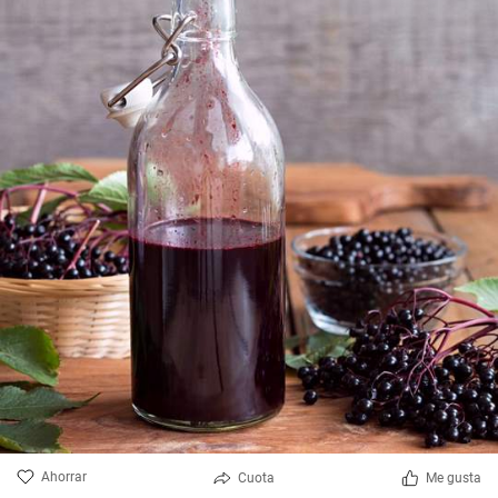
Ahorrar
Cuota
Me gusta