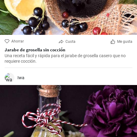
Ahorrar
Cuota
Me gusta
Jarabe de grosella sin cocción
Una receta fácil y rápida para el jarabe de grosella casero que no
requiere cocción.
Iwa