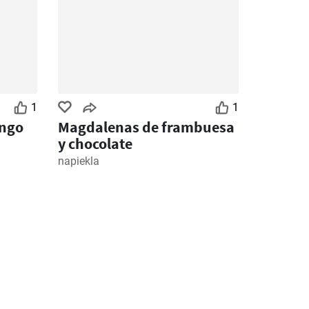
1
1
ango
Magdalenas de frambuesa
y chocolate
napiekla