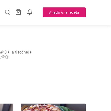
Añadir una receta
,3👧 a 6 ročnej👧

.💛🍋