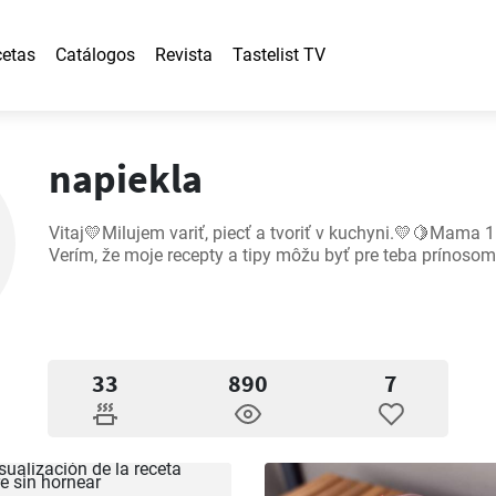
etas
Catálogos
Revista
Tastelist TV
napiekla
Vitaj💛Milujem variť, piecť a tvoriť v kuchyni.💛🍋Mama 1
Verím, že moje recepty a tipy môžu byť pre teba prínosom
33
890
7