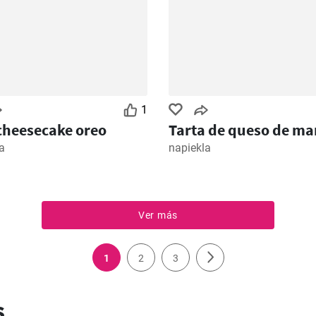
1
cheesecake oreo
Tarta de queso de m
a
napiekla
Ver más
1
2
3
s