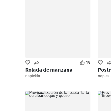
19
Rolada de manzana
Postr
napiekla
napiekl