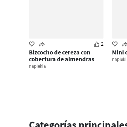
2
Bizcocho de cereza con
Mini 
cobertura de almendras
napiekl
napiekla
Categorías principale