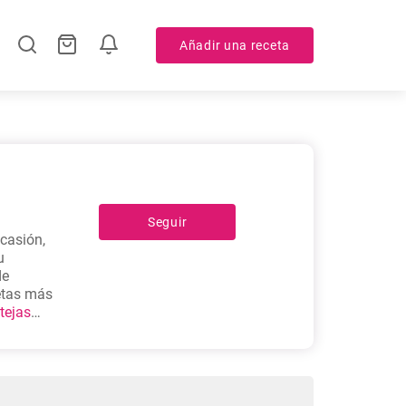
Añadir una receta
Seguir
ocasión,
u
de
cetas más
tejas
 cerdo