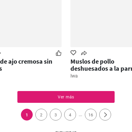
de ajo cremosa sin
Muslos de pollo
s
deshuesados ​​a la parr
Iwa
Ver más
...
1
2
3
4
16