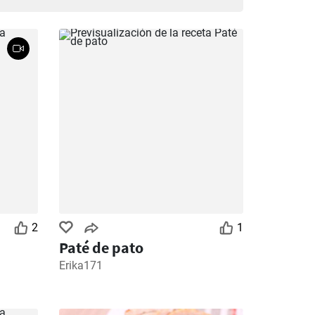
2
1
Paté de pato
Erika171