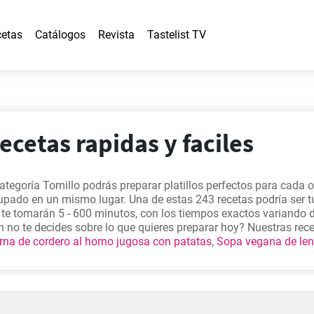
etas
Catálogos
Revista
Tastelist TV
recetas rapidas y faciles
categoría Tomillo podrás preparar platillos perfectos para cada 
upado en un mismo lugar. Una de estas 243 recetas podría ser t
s te tomarán 5 - 600 minutos, con los tiempos exactos variando 
¿Aún no te decides sobre lo que quieres preparar hoy? Nuestras re
rna de cordero al horno jugosa con patatas
,
Sopa vegana de len
eceta de filete de pechuga de pollo con limón al horno
,
Lomo de
cioso
, así que puedes elegir una de estas para empezar.