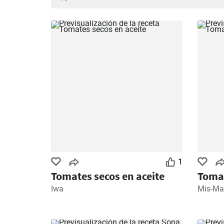
1
Tomates secos en aceite
Toma
Iwa
Mis-Ma