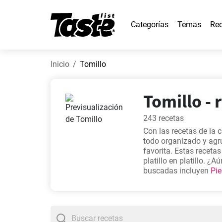
Categorías
Temas
Rec
Inicio
Tomillo
Tomillo - 
243 recetas
Con las recetas de la 
todo organizado y agr
favorita. Estas receta
platillo en platillo. 
buscadas incluyen
Pie
con verduras simple
,
R
adobado al horno deli