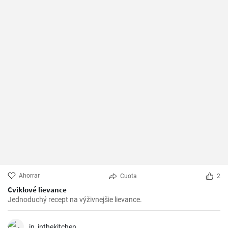
Ahorrar
Cuota
2
Cviklové lievance
Jednoduchý recept na výživnejšie lievance.
in_inthekitchen