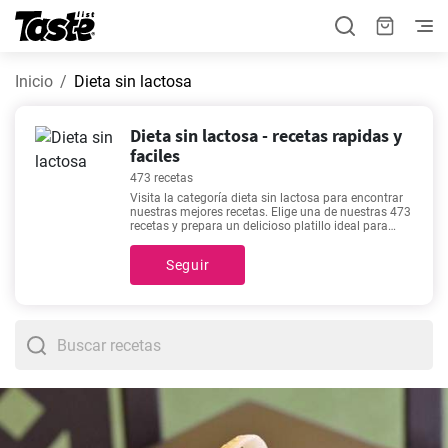
Inicio
Dieta sin lactosa
Dieta sin lactosa - recetas rapidas y
faciles
473 recetas
Visita la categoría dieta sin lactosa para encontrar
nuestras mejores recetas. Elige una de nuestras 473
recetas y prepara un delicioso platillo ideal para
cualquier día de la semana. Preparar los platillos de
esta categoría te tomará alrededor de 5 - 600
Seguir
minutos. También puedes encontrar el tiempo de
preparación de cada receta haciendo clic en ellas.
¿Todavía necesitas inspiración para alguna de tus
comidas?
Potaje de garbanzos con espinacas fácil
,
Bacalao al pil pil rápido y fácil
,
Mejillones a la
Marinera - Receta fácil y rápida.
,
Baba ganoush o el
paté de la berenjena
son algunas de nuestras
recetas más buscadas ya que son rápidas y fáciles
de preparar.