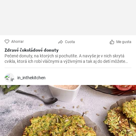
Ahorrar
Cuota
Me gusta
Zdravé čokoládové donuty
Pečené donuty, na ktorých si pochutíte. A navyše je v nich skrytá
cvikla, ktorá ich robí vláčnymi a výživnými a tak aj do detí môžete
chutnou sladkosťou dostať porciu zeleniny.
in_inthekitchen