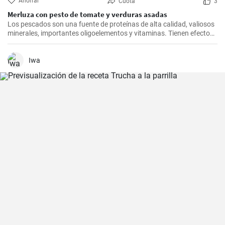
Ahorrar
Cuota
3
Merluza con pesto de tomate y verduras asadas
Los pescados son una fuente de proteínas de alta calidad, valiosos
minerales, importantes oligoelementos y vitaminas. Tienen efectos
beneficiosos para el sistema cardiovascular y se recomienda
consumirlos al menos dos veces a la semana. Inspírate con nuestro
rápido almuerzo.
Iwa