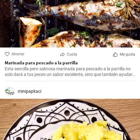
Ahorrar
Cuota
Me gusta
Marinada para pescado a la parrilla
Esta sencilla pero sabrosa marinada para pescado a la parrilla no
solo dará a tus peces un sabor excelente, sino que también ayudará
a que estén suaves, jugosos y llenos de sabor. Ideal para todo tipo
de pescados.
minipapkaci