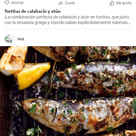
Ahorrar
Cuota
Me gusta
Tortitas de calabacín y atún
¡La combinación perfecta de calabacín y atún en tortitas, que junto
con la ensalada griega y tzatziki saben espléndidamente! Además,
están horneados, por lo que no hay riesgo de exceso de aceite.
Iwa