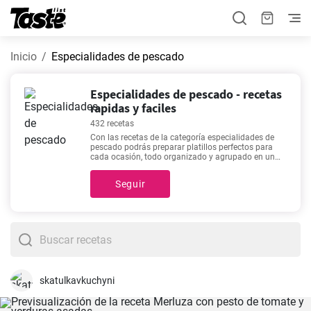
Inicio
Especialidades de pescado
Especialidades de pescado - recetas
rapidas y faciles
432 recetas
Con las recetas de la categoría especialidades de
pescado podrás preparar platillos perfectos para
cada ocasión, todo organizado y agrupado en un
mismo lugar. Elige una de nuestras 432 recetas y
prepara un delicioso platillo ideal para cualquier día
Seguir
de la semana. En esta categoría encontrarás recetas
con un tiempo estimado de preparación de 1 - 7200
minutos, pero puedes conocer detalles exactos
como el tiempo estimado, número de porciones, y
cantidad de ingredientes haciendo clic en cada una
de estas. ¿Todavía necesitas inspiración para
alguna de tus comidas?
Bacalao al pil pil rápido y
fácil
,
Buñuelos de bacalao
,
Merluza en salsa verde
,
Pastel casero de bacalao portugués de Lisboa
son
algunas de nuestras recetas más buscadas ya que
skatulkavkuchyni
son rápidas y fáciles de preparar.