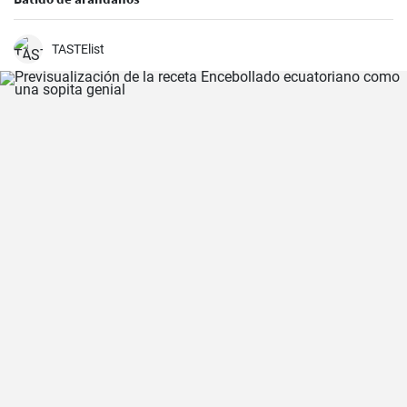
TASTElist