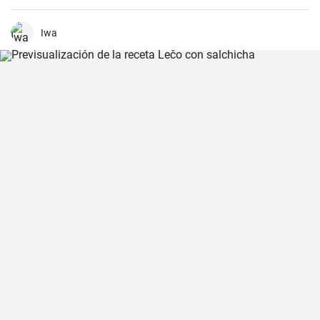
sencilla y deliciosa que consiste en una pieza jugosa de lomo de
cerdo marinado (adobado) en una mezcla de especias, vinagre y ajo
antes de ser asado hasta quedar tierno y sabroso. Es excelente
Iwa
para una cena en familia o una comida especial.