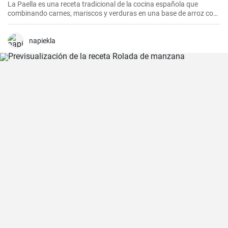
La Paella es una receta tradicional de la cocina española que
combinando carnes, mariscos y verduras en una base de arroz con
una mezcla de especias, ofrece una experiencia culinaria llena de
sabores y texturas. Aunque cada región de España tiene su propia
forma de hacer la paella, esta receta se acerca a la versión más
napiekla
clásica, la valenciana.