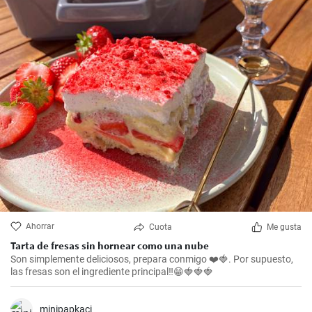
Ahorrar
Cuota
Me gusta
Tarta de fresas sin hornear como una nube
Son simplemente deliciosos, prepara conmigo ❤️🍓. Por supuesto,
las fresas son el ingrediente principal‼️😁🍓🍓🍓
minipapkaci