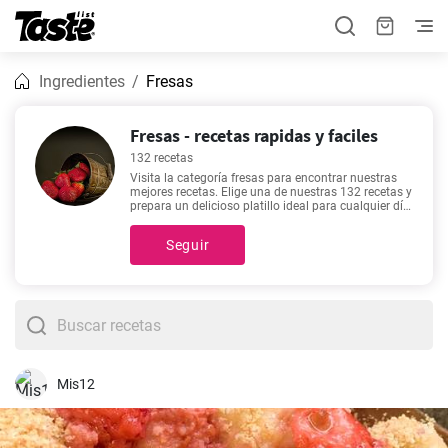
Ingredientes
Fresas
Fresas - recetas rapidas y faciles
132 recetas
Visita la categoría fresas para encontrar nuestras
mejores recetas. Elige una de nuestras 132 recetas y
prepara un delicioso platillo ideal para cualquier día
de la semana. ¿Te gusta planificar con precisión la
hora de cocinar? El tiempo de preparación de estas
Seguir
recetas es de 5 - 270 minutos. Te invitamos a hacer
clic en la que más te guste para saber el tiempo
exacto de preparación. ¿Aún no te decides sobre lo
que quieres preparar hoy? Nuestras recetas más
buscadas incluyen
Una deliciosa tarta de Navidad
,
Receta de tarta de queso con leche condensada
,
Tarta de frutas frescas con masa quebrada al horno
,
Tarta de queso con fresas
, así que puedes elegir una
de estas para empezar.
Mis12