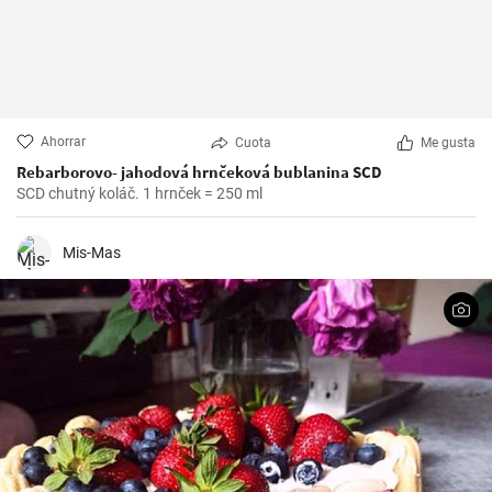
Ahorrar
Cuota
Me gusta
Rebarborovo- jahodová hrnčeková bublanina SCD
SCD chutný koláč. 1 hrnček = 250 ml
Mis-Mas