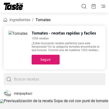
Ingredientes
Tomates
Tomates - recetas rapidas y faciles
1053 recetas
¿Estás buscando recetas perfectas para esta
temporada? En la categoría tomates encontrarás lo
que buscas. Conoce una de nuestras 1053 recetas.
En esta categoría encontrarás recetas con un
tiempo estimado de preparación de 1 - 600 minutos,
Seguir
pero puedes conocer detalles exactos como el
tiempo estimado, número de porciones, y cantidad
de ingredientes haciendo clic en cada una de estas.
¿Aún no te decides sobre lo que quieres preparar
hoy? Nuestras recetas más buscadas incluyen
Las
auténticas berenjenas a la parmesana
,
Receta de
potaje de garbanzos con tomate frito
,
Tomate
triturado casero como de la abuela
,
Tapa española
de mejillones con garbanzos
, así que puedes elegir
una de estas para empezar.
minipapkaci