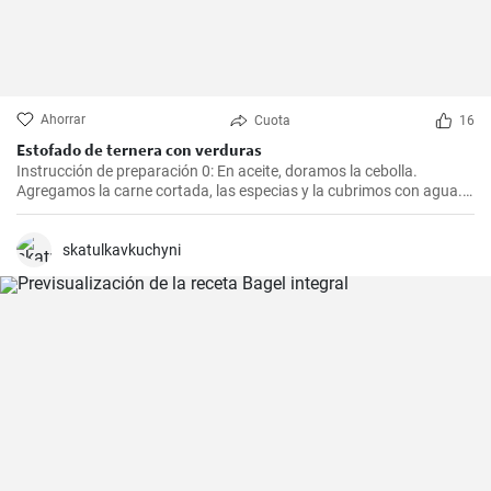
Ahorrar
Cuota
16
Estofado de ternera con verduras
Instrucción de preparación 0: En aceite, doramos la cebolla.
Agregamos la carne cortada, las especias y la cubrimos con agua.
Cocinamos hasta que esté tierna. Luego, agregamos las verduras,
el puré y cocinamos hasta que todo esté suave. Finalmente
agregamos la crema y dejamos que hierva.
skatulkavkuchyni