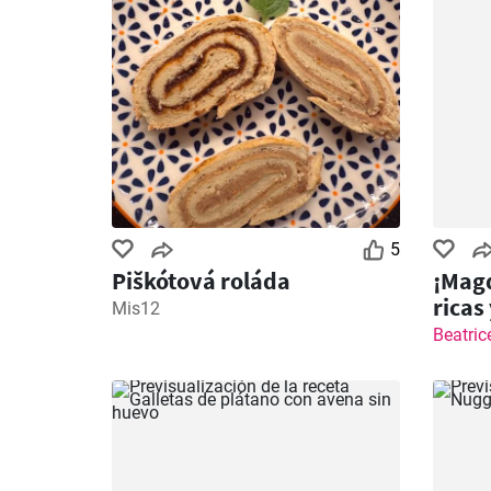
5
Piškótová roláda
¡Magd
ricas
Mis12
Beatri