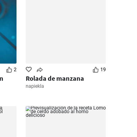
2
19
on
Rolada de manzana
napiekla