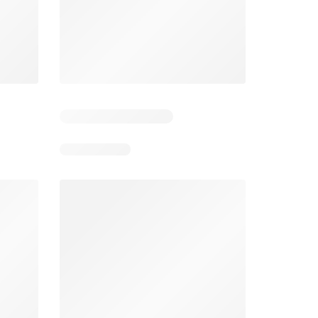
6
Días restantes: 39
Días restantes: 2
Éxito catálogo
Makro catálogo