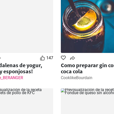
147
alenas de yogur,
Como preparar gin c
 y esponjosas!
coca cola
ce_BERANGER
CooklikeBourdain