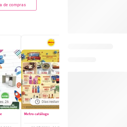
sta de compras
es: 26
Días restantes: 1
Días restantes: 2
se
Metro catálogo
Olímpica catálogo