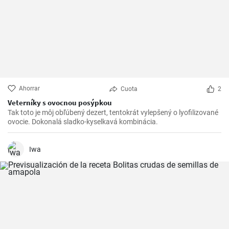
Ahorrar
Cuota
2
Veterníky s ovocnou posýpkou
Tak toto je môj obľúbený dezert, tentokrát vylepšený o lyofilizované
ovocie. Dokonalá sladko-kyselkavá kombinácia.
Iwa