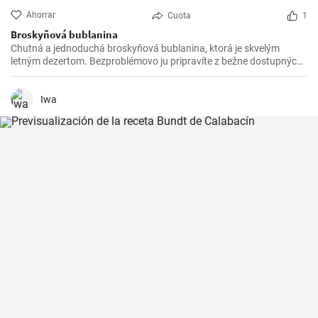
Ahorrar
Cuota
1
Broskyňová bublanina
Chutná a jednoduchá broskyňová bublanina, ktorá je skvelým
letným dezertom. Bezproblémovo ju pripravíte z bežne dostupných
surovín.
Iwa