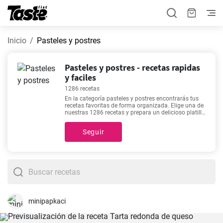
Inicio
Pasteles y postres
Pasteles y postres - recetas rapidas
y faciles
1286 recetas
En la categoría pasteles y postres encontrarás tus
recetas favoritas de forma organizada. Elige una de
nuestras 1286 recetas y prepara un delicioso platillo
ideal para cualquier día de la semana. Para cocinar
estas recetas necesitarás cerca de 1 - 600 minutos,
Seguir
sin embargo, puedes conocer el tiempo exacto de
preparación de cada platillo, así como los
ingredientes y el número de porciones, haciendo clic
en el que más te interese. Si estás buscando una
receta tan fácil como deliciosa, te invitamos a
echarle un ojo a alguna de estas:
Leche Frita
,
Dulces
miguelitos
,
Pastel casero de bacalao portugués de
Lisboa
,
Una deliciosa tarta de Navidad
. Son las más
buscadas de nuestro sitio por alguna razón.
minipapkaci