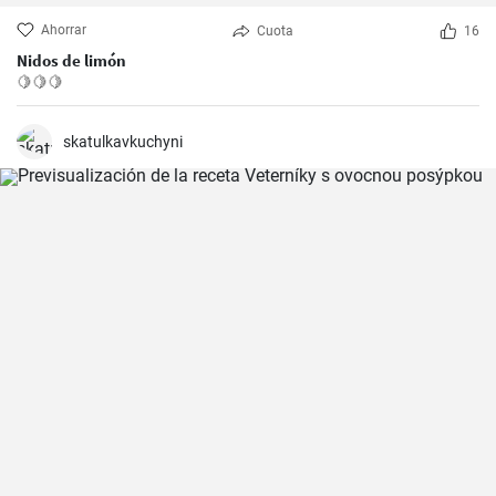
Ahorrar
Cuota
16
Nidos de limón
🍋🍋🍋
skatulkavkuchyni