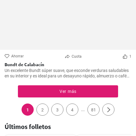
Ahorrar
Cuota
1
Bundt de Calabacín
Un excelente Bundt súper suave, que esconde verduras saludables
en su interior y es ideal para un desayuno rápido, almuerzo o café
por la tarde. Esta sencilla y deliciosa receta de Bundt es rápida de
preparar y seguro que la amarán hasta los niños más pequeños.
Ver más
...
1
2
3
4
81
Últimos folletos