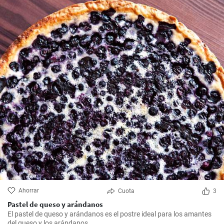
Ahorrar
Cuota
3
Pastel de queso y arándanos
El pastel de queso y arándanos es el postre ideal para los amantes
del queso y los arándanos.