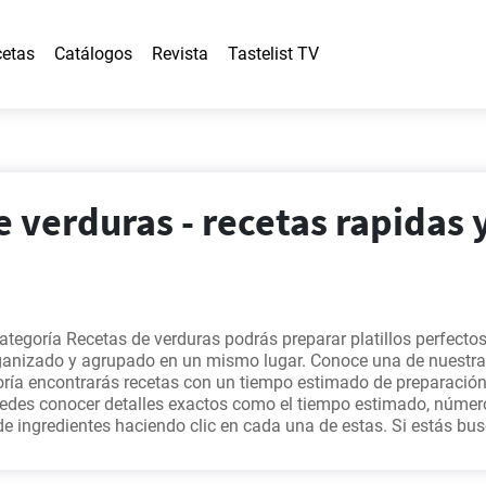
etas
Catálogos
Revista
Tastelist TV
 verduras - recetas rapidas 
categoría Recetas de verduras podrás preparar platillos perfecto
ganizado y agrupado en un mismo lugar. Conoce una de nuestr
oría encontrarás recetas con un tiempo estimado de preparación
edes conocer detalles exactos como el tiempo estimado, númer
de ingredientes haciendo clic en cada una de estas. Si estás b
omo deliciosa, te invitamos a echarle un ojo a alguna de estas:
P
as fácil
,
Las auténticas berenjenas a la parmesana
,
Mejillones 