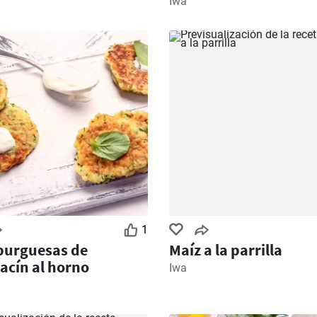
Iwa
1
urguesas de
Maíz a la parrilla
acín al horno
Iwa