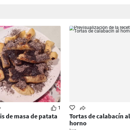
 y rápida.
,
Baba ganoush o el paté de la berenjena
. Son las más
tio por alguna razón.
1
s de masa de patata
Tortas de calabacín al
horno