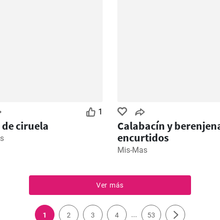
1
 de ciruela
Calabacín y berenjen
encurtidos
s
Mis-Mas
Ver más
...
1
2
3
4
53