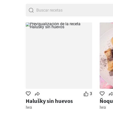
Marinera - Receta fácil
buscadas de nuestro si
3
Halušky sin huevos
Ñoqui
Iwa
Iwa