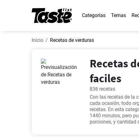
Categorías
Temas
Rec
Inicio
Recetas de verduras
Recetas de
faciles
836 recetas
Con las recetas de la 
cada ocasión, todo or
recetas. En esta categ
1440 minutos, pero pu
porciones, y cantidad 
una receta tan fácil c
garbanzos con espinac