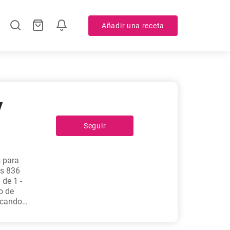
Añadir una receta
y
Seguir
s para
as 836
 de 1 -
o de
uscando
otaje de
a la