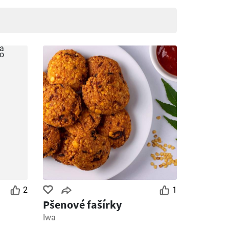
2
1
Pšenové fašírky
Iwa