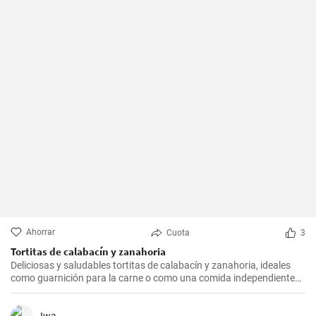
Ahorrar
Cuota
3
Tortitas de calabacín y zanahoria
Deliciosas y saludables tortitas de calabacín y zanahoria, ideales
como guarnición para la carne o como una comida independiente
con ensalada. La preparación es sencilla y rápida.