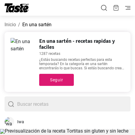
Inicio
En una sartén
En una sartén - recetas rapidas y
faciles
1287 recetas
¿Estás buscando recetas perfectas para esta
temporada? En la categoría en una sartén
encontrarás lo que buscas. Si estás buscando crear
un menú variado para toda la semana, prepara una
de nuestras 1287 recetas. Estas recetas te tomarán
Seguir
1 - 270 minutos, con los tiempos exactos variando
de platillo en platillo. Recetas como
Bacalao al pil pil
rápido y fácil
,
Bacalao a la riojana fácil sin horno
,
Navajas a la plancha arguiñano
,
Receta perfecta de
panqueques caseros
están entre las más populares
de nuestro sitio debido a que son deliciosas, fáciles
de preparar y no utilizan demasiados ingredientes.
Iwa