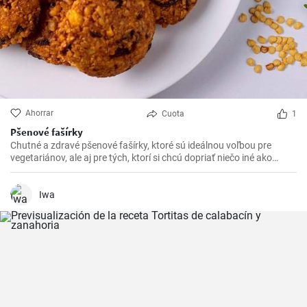
Ahorrar
Cuota
1
Pšenové fašírky
Chutné a zdravé pšenové fašírky, ktoré sú ideálnou voľbou pre
vegetariánov, ale aj pre tých, ktorí si chcú dopriať niečo iné ako
klasické mäsové fašírky.
Iwa