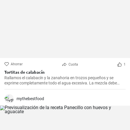
Ahorrar
Cuota
1
Tortitas de calabacín
Rallamos el calabacín y la zanahoria en trozos pequeños y se
exprime completamente todo el agua excesiva. La mezcla debe
estar completamente seca. A esta mezcla de vegetales, agregamos
dos huevos, harina y jamón cortado en trozos pequeños. También
podemos añadir queso para mejorar el sabor. Sazonamos
mythebestfood
ligeramente y mezclamos bien.