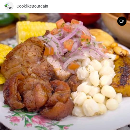
CooklikeBourdain