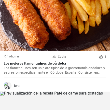
Ahorrar
Cuota
1
Los mejores flamenquines de córdoba
Los flamenquines son un plato típico de la gastronomía andaluza y
se crearon específicamente en Córdoba, España. Consisten en
rollitos de jamón serrano y carne de cerdo empanados y fritos. Son
crujientes por fuera y jugosos por dentro, generalmente se sirven
como tapas y son comúnmente acompañados con papas fritas y
Iwa
mayonesa.