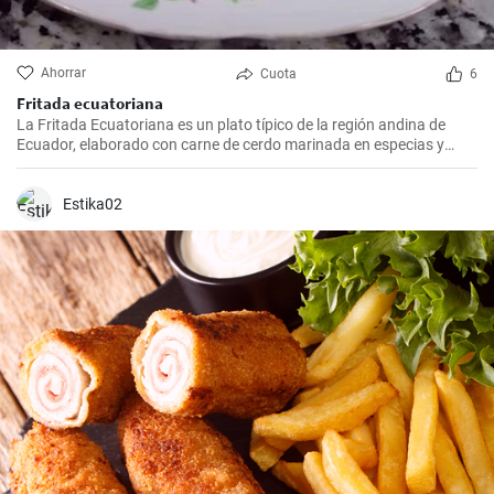
Ahorrar
Cuota
6
Fritada ecuatoriana
La Fritada Ecuatoriana es un plato típico de la región andina de
Ecuador, elaborado con carne de cerdo marinada en especias y
cocinada a fuego lento en una olla con agua hasta que quede suave
y tierna.
Estika02