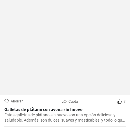
Ahorrar
Cuota
7
Galletas de plátano con avena sin huevo
Estas galletas de plátano sin huevo son una opción deliciosa y
saludable. Además, son dulces, suaves y masticables, y todo lo que
necesitas es un plátano, avena y un toque de edulcorante.