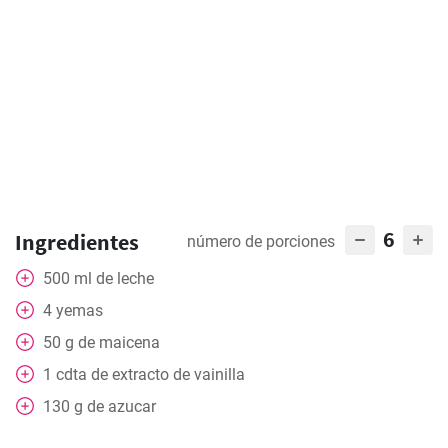
6
Ingredientes
número de porciones
500
ml
de leche
4
yemas
50
g
de maicena
1
cdta
de extracto de vainilla
130
g
de azucar