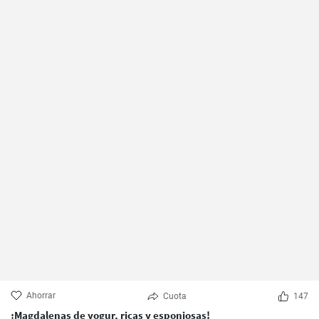
Ahorrar
Cuota
147
¡Magdalenas de yogur, ricas y esponjosas!