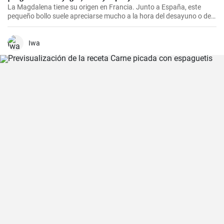
La Magdalena tiene su origen en Francia. Junto a España, este
pequeño bollo suele apreciarse mucho a la hora del desayuno o de
la merienda. ¡Con la receta que os propongo hoy, vuestras
magdalenas van a salir muy ricas y esponjosas! ¡No os la perdáis!
Iwa