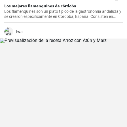
Los mejores flamenquines de córdoba
Los flamenquines son un plato típico de la gastronomía andaluza y
se crearon específicamente en Córdoba, España. Consisten en
rollitos de jamón serrano y carne de cerdo empanados y fritos. Son
crujientes por fuera y jugosos por dentro, generalmente se sirven
como tapas y son comúnmente acompañados con papas fritas y
Iwa
mayonesa.