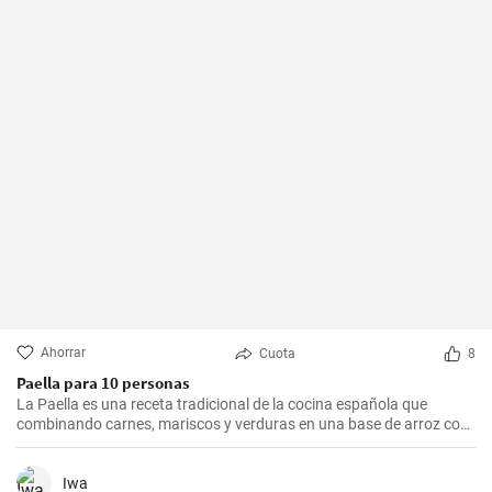
Ahorrar
Cuota
8
Paella para 10 personas
La Paella es una receta tradicional de la cocina española que
combinando carnes, mariscos y verduras en una base de arroz con
una mezcla de especias, ofrece una experiencia culinaria llena de
sabores y texturas. Aunque cada región de España tiene su propia
forma de hacer la paella, esta receta se acerca a la versión más
Iwa