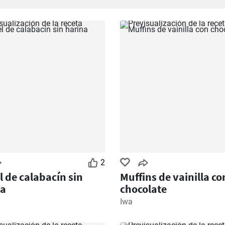
2
l de calabacín sin
Muffins de vainilla co
na
chocolate
Iwa