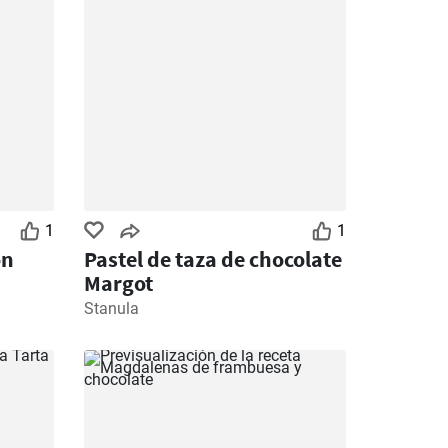
1
1
on
Pastel de taza de chocolate
Margot
Stanula