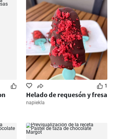
1
on
Helado de requesón y fresa
napiekla