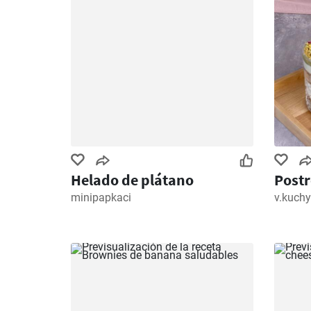
Helado de plátano
Postr
minipapkaci
v.kuchy