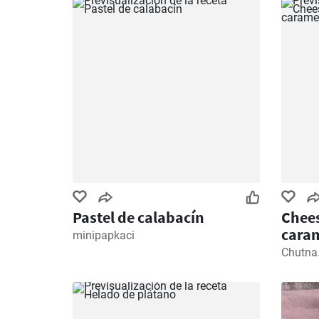
Pastel de calabacín
Chees
caram
minipapkaci
Chutna