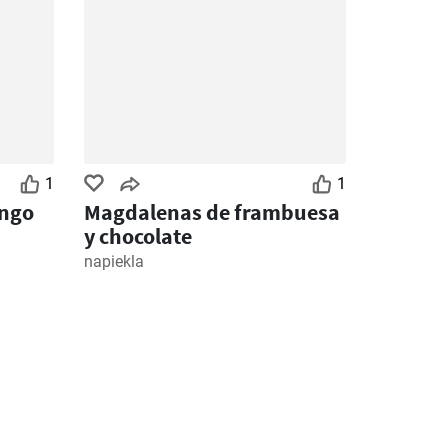
1
1
ango
Magdalenas de frambuesa
y chocolate
napiekla