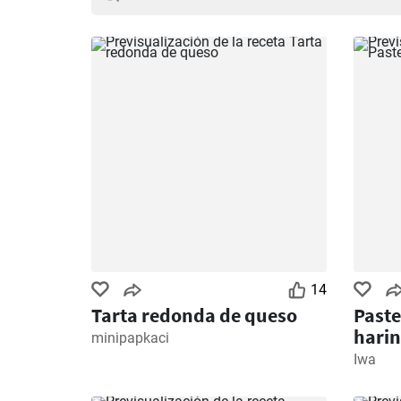
14
Tarta redonda de queso
Paste
hari
minipapkaci
Iwa