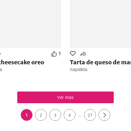
1
cheesecake oreo
Tarta de queso de m
a
napiekla
Ver más
...
1
2
3
4
27