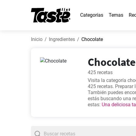
Categorías
Temas
Rec
Inicio
Ingredientes
Chocolate
Chocolate 
425 recetas
Visita la categoría ch
425 recetas. Preparar l
También puedes encontr
estás buscando una rec
estas:
Una deliciosa t
chocolate receta fácil 
buscadas de nuestro si