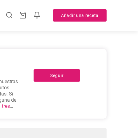
Añadir una receta
Seguir
 nuestras
utos.
las. Si
lguna de
 tres