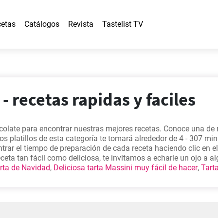
etas
Catálogos
Revista
Tastelist TV
- recetas rapidas y faciles
ocolate para encontrar nuestras mejores recetas. Conoce una de
os platillos de esta categoría te tomará alrededor de 4 - 307 min
ar el tiempo de preparación de cada receta haciendo clic en el
eta tan fácil como deliciosa, te invitamos a echarle un ojo a a
arta de Navidad
,
Deliciosa tarta Massini muy fácil de hacer
,
Tarta
y casera
,
Galletas de avena saludables sin azúcar
. Son las más
tio por alguna razón.