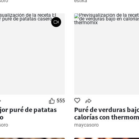
oro
estika
555
jor puré de patatas
Puré de verduras baj
o
calorías con thermom
oro
maycasoro