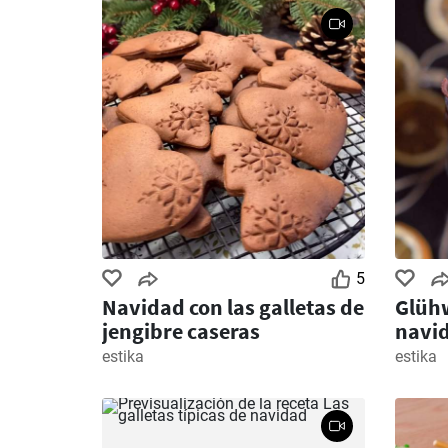
5
Navidad con las galletas de
Glühw
jengibre caseras
navi
estika
estika