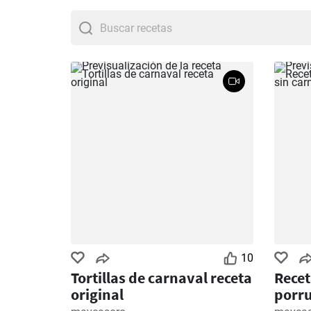
atascaburras
,
Patatas 
10
Tortillas de carnaval receta
Recet
original
porru