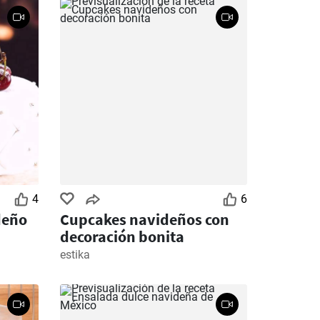
4
6
deño
Cupcakes navideños con
decoración bonita
estika