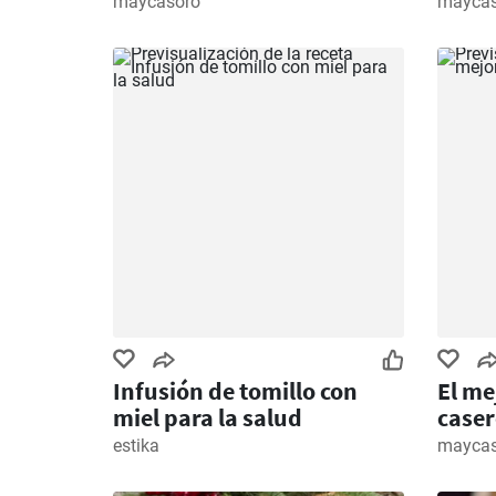
maycasoro
maycas
Infusión de tomillo con
El me
miel para la salud
caser
estika
maycas