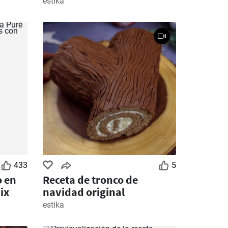
estika
433
5
o en
Receta de tronco de
ix
navidad original
estika