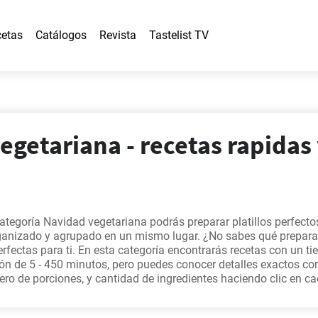
etas
Catálogos
Revista
Tastelist TV
egetariana - recetas rapidas
categoría Navidad vegetariana podrás preparar platillos perfecto
ganizado y agrupado en un mismo lugar. ¿No sabes qué prepara
fectas para ti. En esta categoría encontrarás recetas con un t
ón de 5 - 450 minutos, pero puedes conocer detalles exactos co
ro de porciones, y cantidad de ingredientes haciendo clic en c
 qué incluirás en tu menú de la semana, te recomendamos recet
a - Receta fácil y rápida.
,
Cremoso Puré de Patatas casero.
,
Ajoa