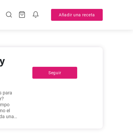
Añadir una receta
 y
Seguir
s para
r?
iempo
mo el
ada una
as como
rriero