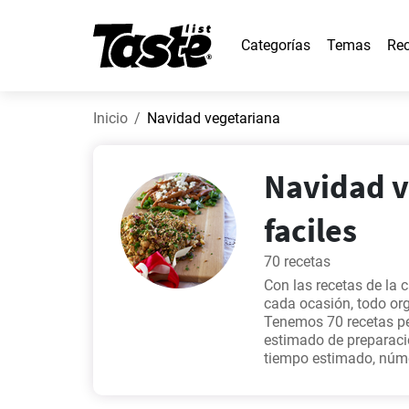
Categorías
Temas
Rec
Inicio
Navidad vegetariana
Navidad v
faciles
70 recetas
Con las recetas de la 
cada ocasión, todo or
Tenemos 70 recetas per
estimado de preparaci
tiempo estimado, núme
de estas. Si no sabes
Mejillones a la Mariner