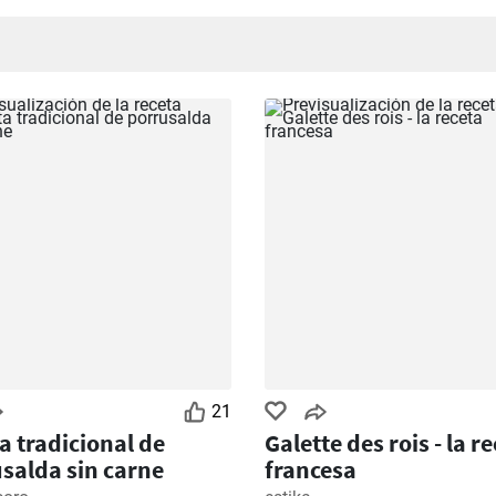
a la importancia receta
, ya que son las más visitadas de nuestro
21
a tradicional de
Galette des rois - la r
salda sin carne
francesa