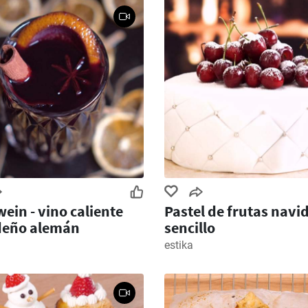
ein - vino caliente
Pastel de frutas navi
deño alemán
sencillo
estika