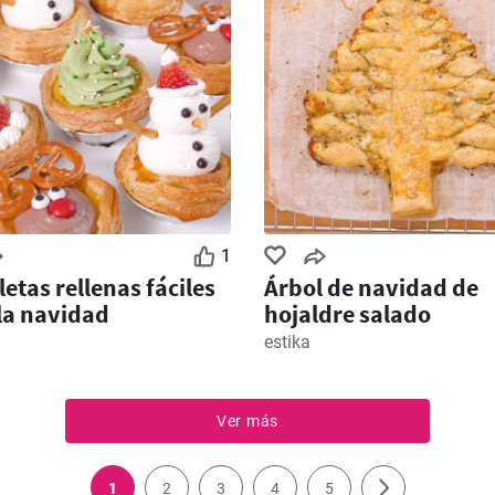
1
letas rellenas fáciles
Árbol de navidad de
la navidad
hojaldre salado
estika
Ver más
1
2
3
4
5