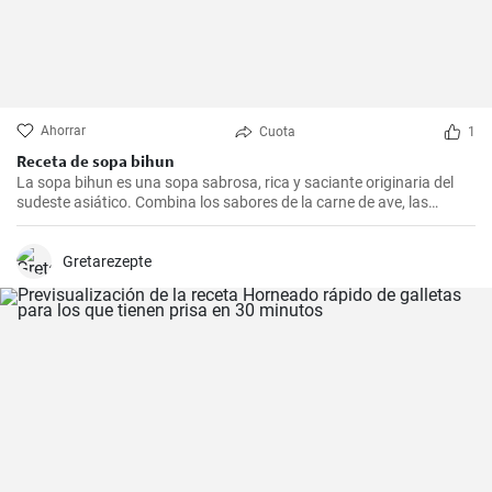
Ahorrar
Cuota
1
Receta de sopa bihun
La sopa bihun es una sopa sabrosa, rica y saciante originaria del
sudeste asiático. Combina los sabores de la carne de ave, las
verduras y los fideos de arroz en una sola olla. En casa la
preparamos todas las semanas.
Gretarezepte