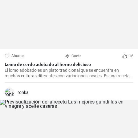
Ahorrar
Cuota
16
Lomo de cerdo adobado al horno delicioso
El lomo adobado es un plato tradicional que se encuentra en
muchas culturas diferentes con variaciones locales. Es una receta
sencilla y deliciosa que consiste en una pieza jugosa de lomo de
cerdo marinado (adobado) en una mezcla de especias, vinagre y ajo
antes de ser asado hasta quedar tierno y sabroso. Es excelente
ronka
para una cena en familia o una comida especial.