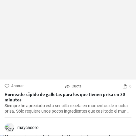
Ahorrar
Cuota
6
Horneado rápido de galletas para los que tienen prisa en 30
minutos
Siempre he apreciado esta sencilla receta en momentos de mucha
prisa. Sólo requiere unos pocos ingredientes que casi todo el mundo
tiene en casa, y en apenas 30 minutos puedes estar disfrutando de
unas deliciosas galletas caseras. Con su textura crujiente y su
sabor dulce, siempre eran un éxito para las visitas improvisadas y
maycasoro
para compartir con amigos y familiares.