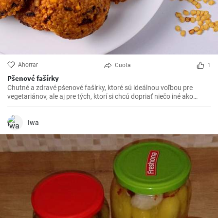
Ahorrar
Cuota
1
Pšenové fašírky
Chutné a zdravé pšenové fašírky, ktoré sú ideálnou voľbou pre
vegetariánov, ale aj pre tých, ktorí si chcú dopriať niečo iné ako
klasické mäsové fašírky.
Iwa