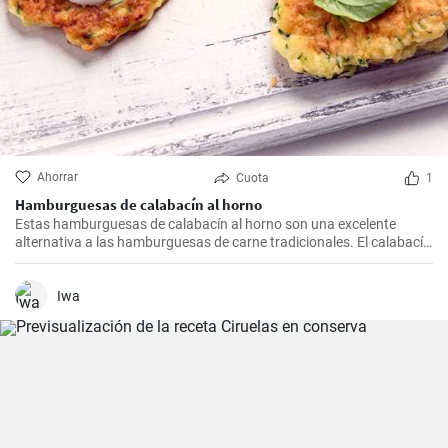
Ahorrar
Cuota
1
Hamburguesas de calabacín al horno
Estas hamburguesas de calabacín al horno son una excelente
alternativa a las hamburguesas de carne tradicionales. El calabacín
le da a las hamburguesas un sabor suave y fresco, son fácilmente
digestibles y también son adecuados para vegetarianos. Son
excelentes como plato principal o como guarnición para la carne.
Iwa