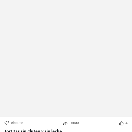
Ahorrar
Cuota
4
Tortitas sin gluten y sin leche