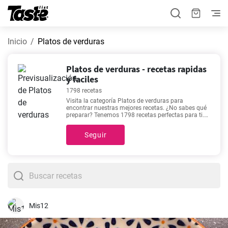
Inicio
Platos de verduras
Platos de verduras - recetas rapidas
y faciles
1798 recetas
Visita la categoría Platos de verduras para
encontrar nuestras mejores recetas. ¿No sabes qué
preparar? Tenemos 1798 recetas perfectas para ti.
En esta categoría encontrarás recetas con un
tiempo estimado de preparación de 1 - 1440
Seguir
minutos, pero puedes conocer detalles exactos
como el tiempo estimado, número de porciones, y
cantidad de ingredientes haciendo clic en cada una
de estas. Si no sabes qué incluirás en tu menú de la
semana, te recomendamos recetas como
Potaje de
garbanzos con espinacas fácil
,
Las auténticas
berenjenas a la parmesana
,
Mejillones a la Marinera
- Receta fácil y rápida.
,
Baba ganoush o el paté de la
berenjena
, ya que son las más visitadas de nuestro
sitio.
Mis12