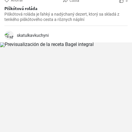
Ahorrar
Cuota
5
Piškótová roláda
Piškótová roláda je ľahký a nadýchaný dezert, ktorý sa skladá z
tenkého piškótového cesta a rôznych náplní
skatulkavkuchyni