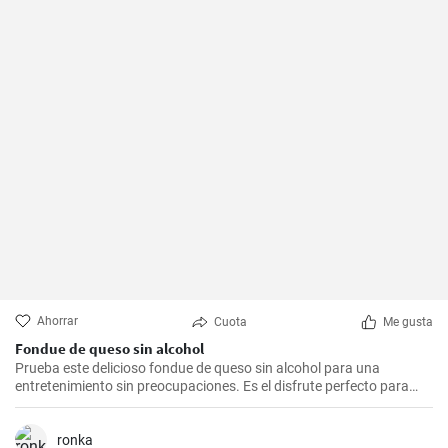
Ahorrar
Cuota
Me gusta
Fondue de queso sin alcohol
Prueba este delicioso fondue de queso sin alcohol para una
entretenimiento sin preocupaciones. Es el disfrute perfecto para
una noche acogedora con amigos y familiares. Sírvelo con tus
guarniciones favoritas como pan crujiente, verduras o incluso
frutas para una experiencia culinaria inolvidable.
ronka