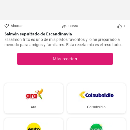
Ahorrar
Cuota
1
Salmón sepultado de Escandinavia
El salmón frito es uno de mis platos favoritos y lo he preparado a
menudo para amigos y familiares. Esta receta mía es el resultado
de mucha experimentación y personalización. Lo sorprendente es
que es increíblemente fácil de hacer y, a la vez, tan sabrosa e
Más recetas
impresionante. Un trozo de filete de salmón fresco se marina en un
encurtido picante y está listo para servir al cabo de dos días.
Ara
Colsubsidio