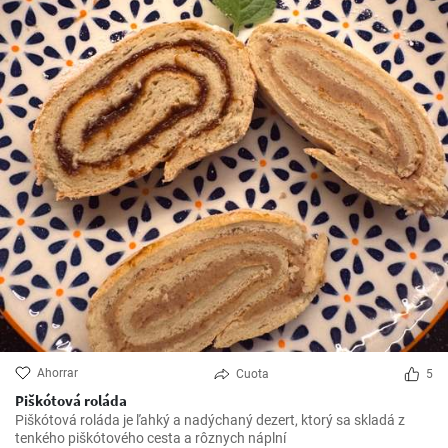
Ahorrar
Cuota
5
Piškótová roláda
Piškótová roláda je ľahký a nadýchaný dezert, ktorý sa skladá z
tenkého piškótového cesta a rôznych náplní