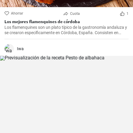
Ahorrar
Cuota
1
Los mejores flamenquines de córdoba
Los flamenquines son un plato típico de la gastronomía andaluza y
se crearon específicamente en Córdoba, España. Consisten en
rollitos de jamón serrano y carne de cerdo empanados y fritos. Son
crujientes por fuera y jugosos por dentro, generalmente se sirven
como tapas y son comúnmente acompañados con papas fritas y
Iwa
mayonesa.