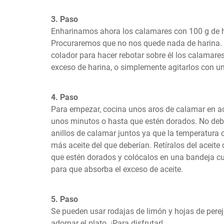
3. Paso
Enharinamos ahora los calamares con 100 g de har
Procuraremos que no nos quede nada de harina. Pa
colador para hacer rebotar sobre él los calamares
exceso de harina, o simplemente agitarlos con u
4. Paso
Para empezar, cocina unos aros de calamar en ace
unos minutos o hasta que estén dorados. No de
anillos de calamar juntos ya que la temperatura d
más aceite del que deberían. Retíralos del aceit
que estén dorados y colócalos en una bandeja cu
para que absorba el exceso de aceite.
5. Paso
Se pueden usar rodajas de limón y hojas de perejil
adornar el plato. ¡Para disfrutar!