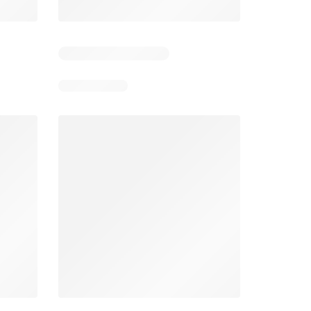
6
Días restantes: 39
Días restantes: 2
Éxito catálogo
Makro catálogo
026
17/07/2026 - 13/09/2026
03/08/2026 - 07/08/2026