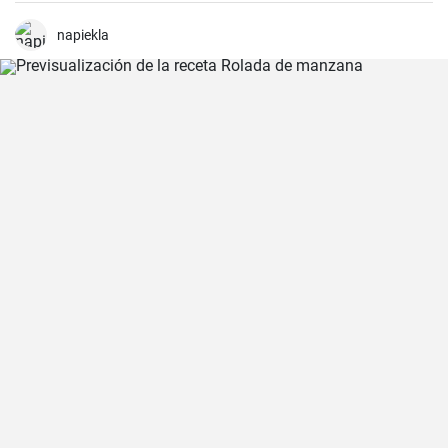
espirituosas mezcladas con refrescos. Aunque puede parecer poco
común mezclar gin con Coca Cola, esta receta puede sorprender
napiekla
por su agradable sabor.