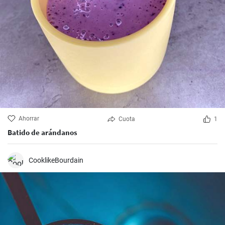
Ahorrar
Cuota
1
Batido de arándanos
CooklikeBourdain