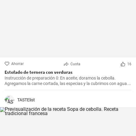
Ahorrar
Cuota
16
Estofado de ternera con verduras
Instrucción de preparación 0: En aceite, doramos la cebolla.
Agregamos la carne cortada, las especias y la cubrimos con agua.
Cocinamos hasta que esté tierna. Luego, agregamos las verduras,
el puré y cocinamos hasta que todo esté suave. Finalmente
agregamos la crema y dejamos que hierva.
TASTElist