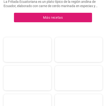
La Fritada Ecuatoriana es un plato típico de la región andina de
Ecuador, elaborado con carne de cerdo marinada en especias y
cocinada a fuego lento en una olla con agua hasta que quede suave
y tierna.
Más recetas