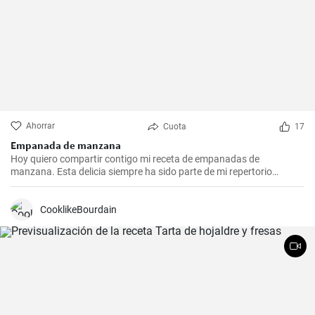
Ahorrar
Cuota
17
Empanada de manzana
Hoy quiero compartir contigo mi receta de empanadas de
manzana. Esta delicia siempre ha sido parte de mi repertorio
culinario. Me gusta hacerlas en epocas de frio para endulzar el
paladar y demostrar que no sólo las empanadas saladas pueden
hacerte feliz. Es un postre que nunca falla en las reuniones
CooklikeBourdain
familiares y siempre impresiona a los invitados. Espero que la
disfrutes tanto como yo.