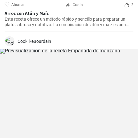
Ahorrar
Cuota
2
Arroz con Atún y Maíz
Esta receta ofrece un método rápido y sencillo para preparar un
plato sabroso y nutritivo. La combinación de atún y maíz es una
excelente manera de agregar algo de proteína y color a nuestra
dieta diaria.
CooklikeBourdain