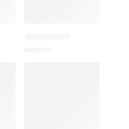
6
Días restantes: 39
Días restantes: 2
Éxito catálogo
Makro catálogo
026
17/07/2026 - 13/09/2026
03/08/2026 - 07/08/2026