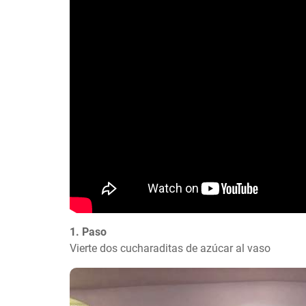
1. Paso
Vierte dos cucharaditas de azúcar al vaso