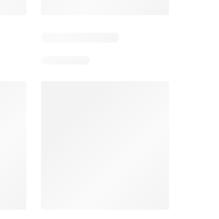
4
Días restantes: 37
Caducado
Éxito catálogo
Makro catálogo
026
17/07/2026 - 13/09/2026
03/08/2026 - 07/08/2026