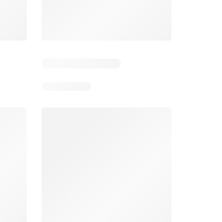
6
Días restantes: 39
Días restantes: 2
Éxito catálogo
Makro catálogo
026
17/07/2026 - 13/09/2026
03/08/2026 - 07/08/2026