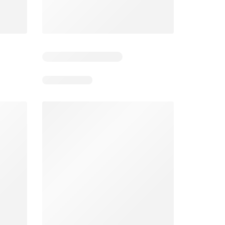
6
Días restantes: 39
Días restantes: 2
Éxito catálogo
Makro catálogo
026
17/07/2026 - 13/09/2026
03/08/2026 - 07/08/2026