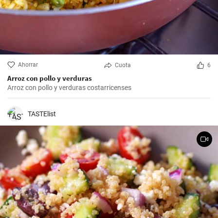
Ahorrar
Cuota
6
Arroz con pollo y verduras
Arroz con pollo y verduras costarricenses
TASTElist