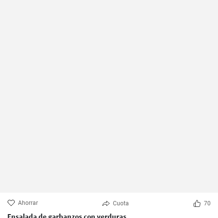
Ahorrar
Cuota
70
Ensalada de garbanzos con verduras