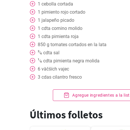
1
cebolla cortada
1
pimiento rojo cortado
1
jalapeño picado
1
cdta
comino molido
1
cdta
pimienta roja
850
g
tomates cortados en la lata
3
cdta
sal
⁄
4
1
cdta
pimienta negra molida
⁄
4
6
väčších vajec
3
cdas
cilantro fresco
Agregue ingredientes a la li
Últimos folletos