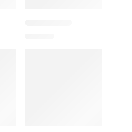
4
Días restantes: 37
Caducado
Éxito catálogo
Makro catálogo
026
17/07/2026 - 13/09/2026
03/08/2026 - 07/08/2026