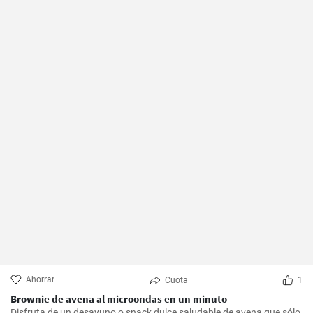
Ahorrar
Cuota
1
Brownie de avena al microondas en un minuto
Disfruta de un desayuno o snack dulce saludable de avena que sólo