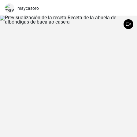
crujientes por fuera y jugosos por dentro, generalmente se sirven
como tapas y son comúnmente acompañados con papas fritas y
maycasoro
mayonesa.