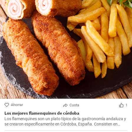
Ahorrar
Cuota
1
Los mejores flamenquines de córdoba
Los flamenquines son un plato típico de la gastronomía andaluza y
se crearon específicamente en Córdoba, España. Consisten en
rollitos de jamón serrano y carne de cerdo empanados y fritos. Son