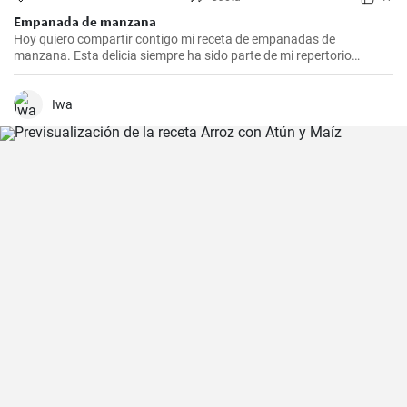
Empanada de manzana
Hoy quiero compartir contigo mi receta de empanadas de
manzana. Esta delicia siempre ha sido parte de mi repertorio
culinario. Me gusta hacerlas en epocas de frio para endulzar el
paladar y demostrar que no sólo las empanadas saladas pueden
hacerte feliz. Es un postre que nunca falla en las reuniones
Iwa
familiares y siempre impresiona a los invitados. Espero que la
disfrutes tanto como yo.