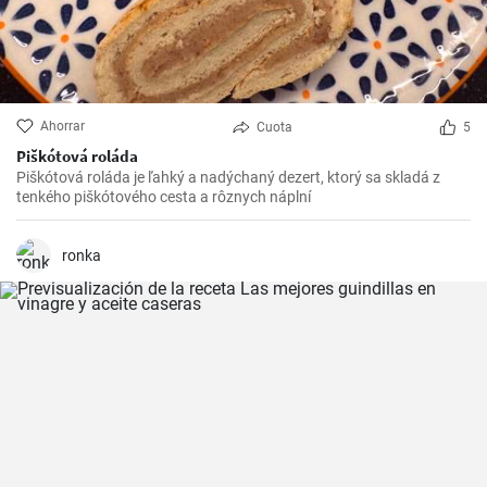
Ahorrar
Cuota
5
Piškótová roláda
Piškótová roláda je ľahký a nadýchaný dezert, ktorý sa skladá z
tenkého piškótového cesta a rôznych náplní
ronka