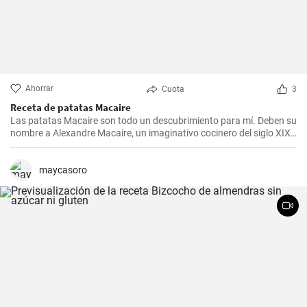
Ahorrar
Cuota
3
Receta de patatas Macaire
Las patatas Macaire son todo un descubrimiento para mí. Deben su
nombre a Alexandre Macaire, un imaginativo cocinero del siglo XIX.
Este plato de patatas de sabor exquisito es en realidad muy sencillo
y sólo requiere unos pocos ingredientes. Es lo que más me gusta
cocinar con mi familia los fines de semana, cuando podemos
maycasoro
disfrutar todos juntos de una comida. Con un poco de práctica,
¡tendrás una sabrosa receta de guarnición en tu repertorio culinario
en un abrir y cerrar de ojos!