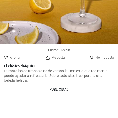
Fuente: Freepik
Ahorrar
Me gusta
No me gusta
El clásico daiquiri
Durante los calurosos días de verano la lima es lo que realmente 
puede ayudar a refrescarle. Sobre todo si se incorpora  a una 
bebida helada.
PUBLICIDAD