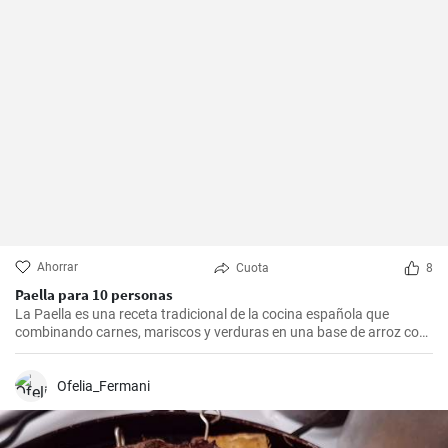
Ahorrar
Cuota
8
Paella para 10 personas
La Paella es una receta tradicional de la cocina española que
combinando carnes, mariscos y verduras en una base de arroz con
una mezcla de especias, ofrece una experiencia culinaria llena de
sabores y texturas. Aunque cada región de España tiene su propia
forma de hacer la paella, esta receta se acerca a la versión más
Ofelia_Fermani
clásica, la valenciana.