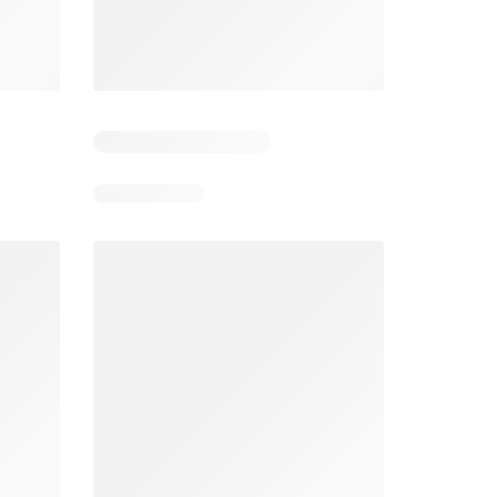
6
Días restantes: 39
Días restantes: 2
Éxito catálogo
Makro catálogo
026
17/07/2026 - 13/09/2026
03/08/2026 - 07/08/2026