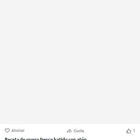
Ahorrar
Cuota
1
Receta de queso fresco batido con atún