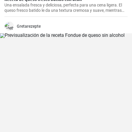
Una ensalada fresca y deliciosa, perfecta para una cena ligera. El
queso fresco batido le da una textura cremosa y suave, mientras
que el atún le aporta proteínas con el sabor. Suele servirse fría,
acompañada de tostadas o pan integral.
Gretarezepte