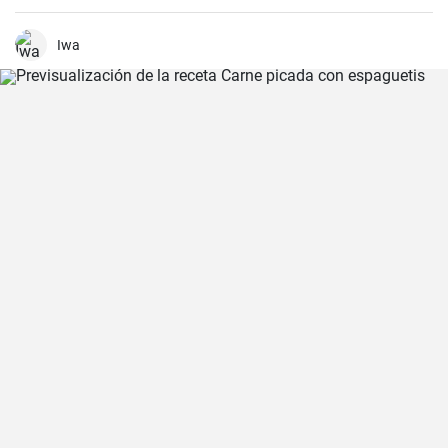
tiene en casa, y en apenas 30 minutos puedes estar disfrutando de
unas deliciosas galletas caseras. Con su textura crujiente y su
sabor dulce, siempre eran un éxito para las visitas improvisadas y
Iwa
para compartir con amigos y familiares.