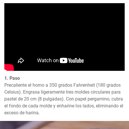
1. Paso
Precaliente el horno a 350 grados Fahrenheit (180 grados 
Celsius). Engrasa ligeramente tres moldes circulares para 
pastel de 20 cm (8 pulgadas). Con papel pergamino, cubra 
el fondo de cada molde y enharine los lados, eliminando el 
exceso de harina.