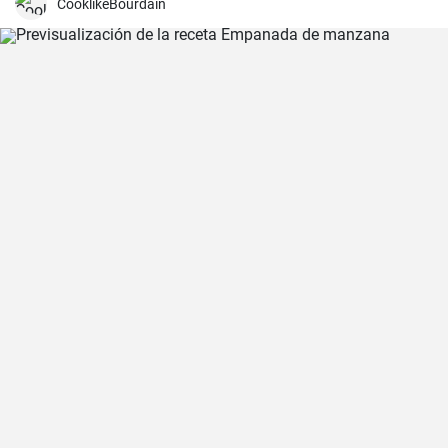
CooklikeBourdain