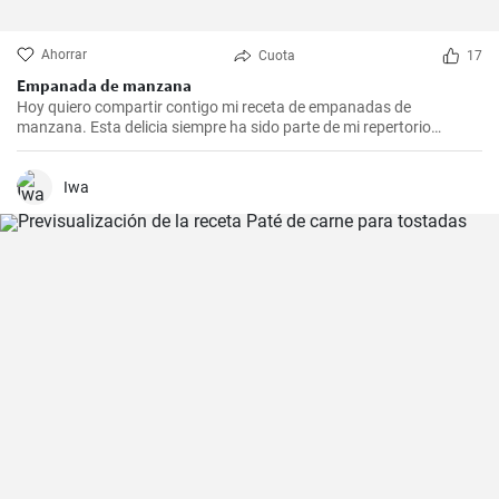
Ahorrar
Cuota
17
Empanada de manzana
Hoy quiero compartir contigo mi receta de empanadas de
manzana. Esta delicia siempre ha sido parte de mi repertorio
culinario. Me gusta hacerlas en epocas de frio para endulzar el
paladar y demostrar que no sólo las empanadas saladas pueden
hacerte feliz. Es un postre que nunca falla en las reuniones
Iwa
familiares y siempre impresiona a los invitados. Espero que la
disfrutes tanto como yo.