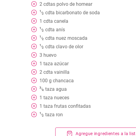
2
cdtas polvo de hornear
1
cdta bicarbonato de soda
⁄
2
1
cdta canela
1
cdta anís
⁄
2
1
cdta nuez moscada
⁄
2
1
cdta clavo de olor
⁄
2
3
huevo
1
taza
azúcar
2
cdta vainilla
100
g
chancaca
3
taza
agua
⁄
4
1
taza
nueces
1
taza
frutas confitadas
1
taza
ron
⁄
2
Agregue ingredientes a la li