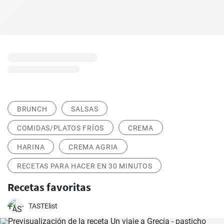
BRUNCH
SALSAS
COMIDAS/PLATOS FRÍOS
CREMA
HARINA
CREMA AGRIA
RECETAS PARA HACER EN 30 MINUTOS
Recetas favoritas
TASTElist