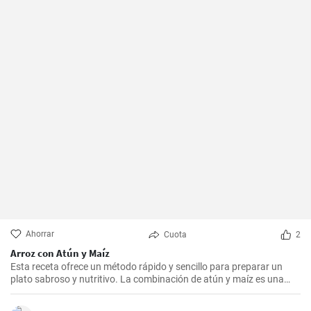
Ahorrar
Cuota
2
Arroz con Atún y Maíz
Esta receta ofrece un método rápido y sencillo para preparar un
plato sabroso y nutritivo. La combinación de atún y maíz es una
excelente manera de agregar algo de proteína y color a nuestra
dieta diaria.