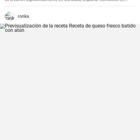
rollitos de jamón serrano y carne de cerdo empanados y fritos. Son
crujientes por fuera y jugosos por dentro, generalmente se sirven
como tapas y son comúnmente acompañados con papas fritas y
ronka
mayonesa.