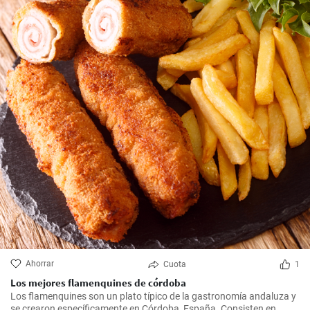
Ahorrar
Cuota
1
Los mejores flamenquines de córdoba
Los flamenquines son un plato típico de la gastronomía andaluza y
se crearon específicamente en Córdoba, España. Consisten en