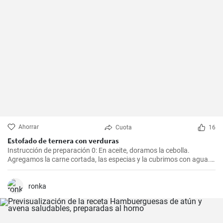
Ahorrar
Cuota
16
Estofado de ternera con verduras
Instrucción de preparación 0: En aceite, doramos la cebolla.
Agregamos la carne cortada, las especias y la cubrimos con agua.
Cocinamos hasta que esté tierna. Luego, agregamos las verduras,
el puré y cocinamos hasta que todo esté suave. Finalmente
agregamos la crema y dejamos que hierva.
ronka