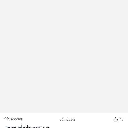
Ahorrar
Cuota
17
Empanada de manzana