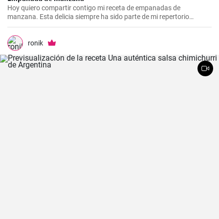
Hoy quiero compartir contigo mi receta de empanadas de
manzana. Esta delicia siempre ha sido parte de mi repertorio
culinario. Me gusta hacerlas en epocas de frio para endulzar el
paladar y demostrar que no sólo las empanadas saladas pueden
hacerte feliz. Es un postre que nunca falla en las reuniones
ronik
familiares y siempre impresiona a los invitados. Espero que la
disfrutes tanto como yo.