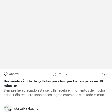
Ahorrar
Cuota
6
Horneado rápido de galletas para los que tienen prisa en 30
minutos
Siempre he apreciado esta sencilla receta en momentos de mucha
prisa. Sólo requiere unos pocos ingredientes que casi todo el mundo
tiene en casa, y en apenas 30 minutos puedes estar disfrutando de
unas deliciosas galletas caseras. Con su textura crujiente y su
sabor dulce, siempre eran un éxito para las visitas improvisadas y
skatulkavkuchyni