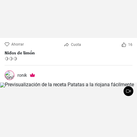
Ahorrar
Cuota
16
Nidos de limón
🍋🍋🍋
ronik