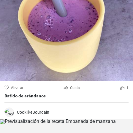
Ahorrar
Cuota
1
Batido de arándanos
CooklikeBourdain