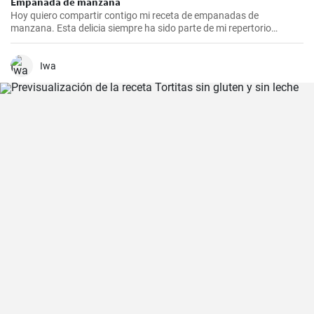
Empanada de manzana
Hoy quiero compartir contigo mi receta de empanadas de
manzana. Esta delicia siempre ha sido parte de mi repertorio
culinario. Me gusta hacerlas en epocas de frio para endulzar el
paladar y demostrar que no sólo las empanadas saladas pueden
hacerte feliz. Es un postre que nunca falla en las reuniones
Iwa
familiares y siempre impresiona a los invitados. Espero que la
disfrutes tanto como yo.