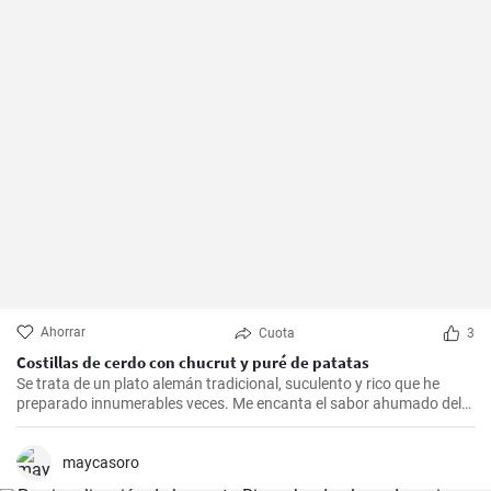
Ahorrar
Cuota
3
Costillas de cerdo con chucrut y puré de patatas
Se trata de un plato alemán tradicional, suculento y rico que he
preparado innumerables veces. Me encanta el sabor ahumado del
Kassler combinado con el chucrut ácido y el cremoso puré de
patatas. Esta receta es ideal para ocasiones especiales y también
es un delicioso plato reconfortante en los días más fríos.
maycasoro