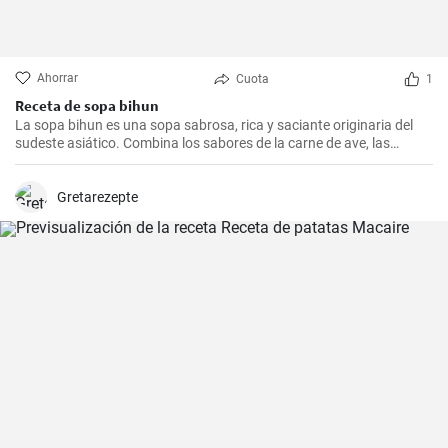
Ahorrar
Cuota
1
Receta de sopa bihun
La sopa bihun es una sopa sabrosa, rica y saciante originaria del
sudeste asiático. Combina los sabores de la carne de ave, las
verduras y los fideos de arroz en una sola olla. En casa la
preparamos todas las semanas.
Gretarezepte