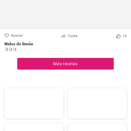
Ahorrar
Cuota
16
Nidos de limón
🍋🍋🍋
Más recetas