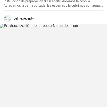
Instrucción de preparación 0: En aceite, doramos la cebolla.
Agregamos la carne cortada, las especias y la cubrimos con agua.
Cocinamos hasta que esté tierna. Luego, agregamos las verduras,
el puré y cocinamos hasta que todo esté suave. Finalmente
agregamos la crema y dejamos que hierva.
celine.recepty