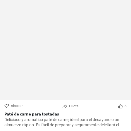
Ahorrar
Cuota
6
Paté de carne para tostadas
Delicioso y aromático paté de carne, ideal para el desayuno o un
almuerzo rápido. Es fácil de preparar y seguramente deleitará el
paladar de todos los amantes de la carne.