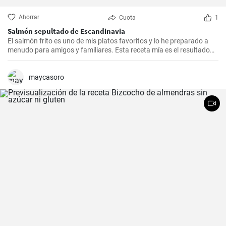
Ahorrar
Cuota
1
Salmón sepultado de Escandinavia
El salmón frito es uno de mis platos favoritos y lo he preparado a
menudo para amigos y familiares. Esta receta mía es el resultado
de mucha experimentación y personalización. Lo sorprendente es
que es increíblemente fácil de hacer y, a la vez, tan sabrosa e
impresionante. Un trozo de filete de salmón fresco se marina en un
maycasoro
encurtido picante y está listo para servir al cabo de dos días.