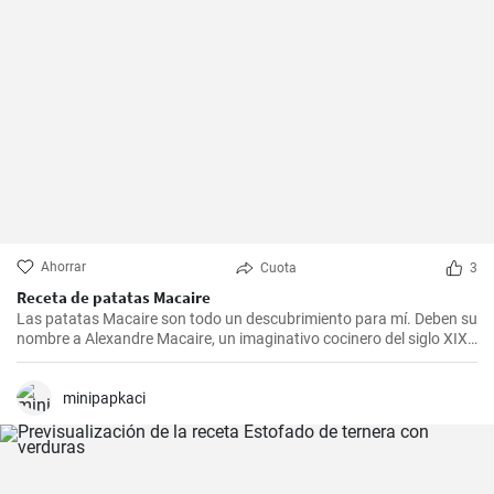
Ahorrar
Cuota
3
Receta de patatas Macaire
Las patatas Macaire son todo un descubrimiento para mí. Deben su
nombre a Alexandre Macaire, un imaginativo cocinero del siglo XIX.
Este plato de patatas de sabor exquisito es en realidad muy sencillo
y sólo requiere unos pocos ingredientes. Es lo que más me gusta
cocinar con mi familia los fines de semana, cuando podemos
minipapkaci
disfrutar todos juntos de una comida. Con un poco de práctica,
¡tendrás una sabrosa receta de guarnición en tu repertorio culinario
en un abrir y cerrar de ojos!