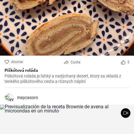
Ahorrar
Cuota
5
Piškótová roláda
Piškótová roláda je ľahký a nadýchaný dezert, ktorý sa skladá z
tenkého piškótového cesta a rôznych náplní
maycasoro