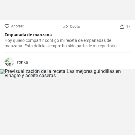
Ahorrar
Cuota
17
Empanada de manzana
Hoy quiero compartir contigo mi receta de empanadas de
manzana. Esta delicia siempre ha sido parte de mi repertorio
culinario. Me gusta hacerlas en epocas de frio para endulzar el
paladar y demostrar que no sólo las empanadas saladas pueden
hacerte feliz. Es un postre que nunca falla en las reuniones
ronka
familiares y siempre impresiona a los invitados. Espero que la
disfrutes tanto como yo.