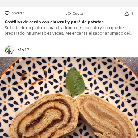
Ahorrar
Cuota
3
Costillas de cerdo con chucrut y puré de patatas
Se trata de un plato alemán tradicional, suculento y rico que he
preparado innumerables veces. Me encanta el sabor ahumado del
Kassler combinado con el chucrut ácido y el cremoso puré de
patatas. Esta receta es ideal para ocasiones especiales y también
es un delicioso plato reconfortante en los días más fríos.
Mis12