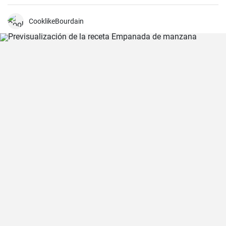
CooklikeBourdain