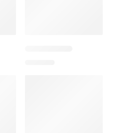
5
Días restantes: 38
Días restantes: 1