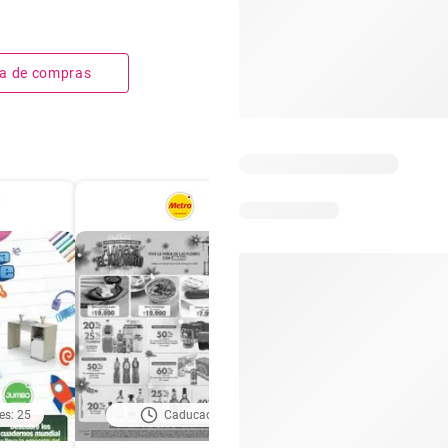
sta de compras
es: 25
Caducado
Días restantes: 2