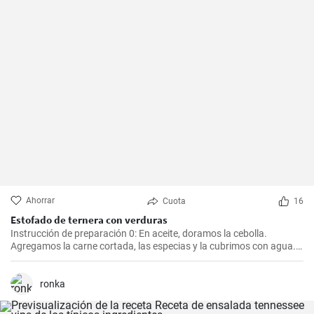
Ahorrar
Cuota
16
Estofado de ternera con verduras
Instrucción de preparación 0: En aceite, doramos la cebolla.
Agregamos la carne cortada, las especias y la cubrimos con agua.
Cocinamos hasta que esté tierna. Luego, agregamos las verduras,
el puré y cocinamos hasta que todo esté suave. Finalmente
agregamos la crema y dejamos que hierva.
ronka