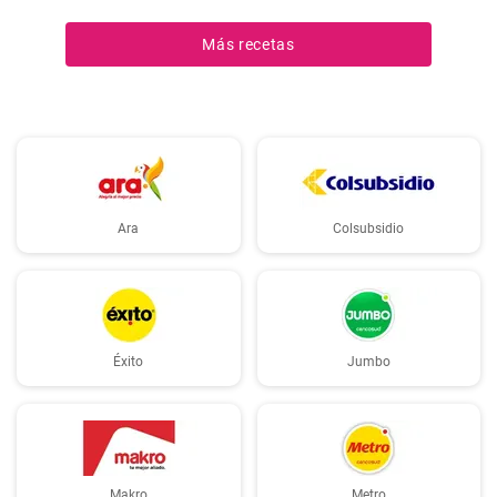
verduras y los fideos de arroz en una sola olla. En casa la
preparamos todas las semanas.
Más recetas
Ara
Colsubsidio
Éxito
Jumbo
Makro
Metro