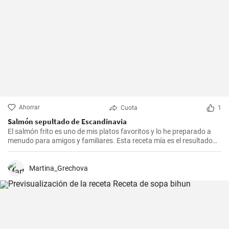
Ahorrar
Cuota
1
Salmón sepultado de Escandinavia
El salmón frito es uno de mis platos favoritos y lo he preparado a
menudo para amigos y familiares. Esta receta mía es el resultado
de mucha experimentación y personalización. Lo sorprendente es
que es increíblemente fácil de hacer y, a la vez, tan sabrosa e
impresionante. Un trozo de filete de salmón fresco se marina en un
Martina_Grechova
encurtido picante y está listo para servir al cabo de dos días.