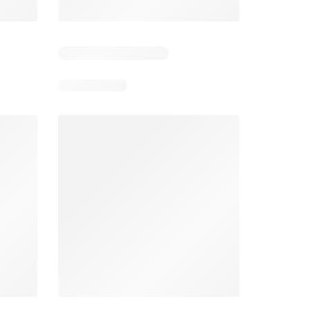
5
Días restantes: 38
Días restantes: 1
Éxito catálogo
Makro catálogo
026
17/07/2026 - 13/09/2026
03/08/2026 - 07/08/2026