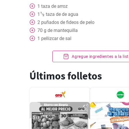
1
taza
de arroz
1
1
taza
de de agua
⁄
2
2
puñados de fideos de pelo
70
g
de mantequilla
1
pellizcar
de sal
Agregue ingredientes a la li
Últimos folletos