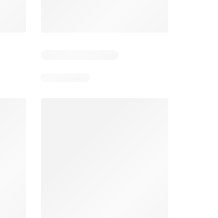
6
Días restantes: 39
Días restantes: 2
Éxito catálogo
Makro catálogo
026
17/07/2026 - 13/09/2026
03/08/2026 - 07/08/2026