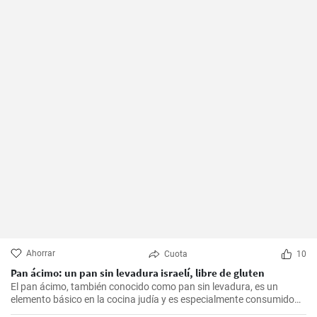
Ahorrar
Cuota
10
Pan ácimo: un pan sin levadura israelí, libre de gluten
El pan ácimo, también conocido como pan sin levadura, es un
elemento básico en la cocina judía y es especialmente consumido
durante Pesaj. En esta receta, te mostraré cómo hacer tu propio