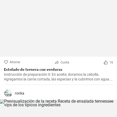
Ahorrar
Cuota
16
Estofado de ternera con verduras
Instrucción de preparación 0: En aceite, doramos la cebolla.
Agregamos la carne cortada, las especias y la cubrimos con agua.
Cocinamos hasta que esté tierna. Luego, agregamos las verduras,
el puré y cocinamos hasta que todo esté suave. Finalmente
agregamos la crema y dejamos que hierva.
ronka