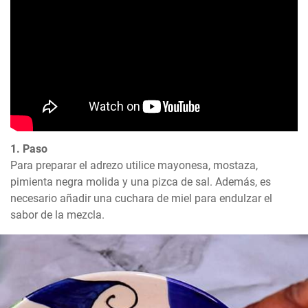
1. Paso
Para preparar el adrezo utilice mayonesa, mostaza, 
pimienta negra molida y una pizca de sal. Además, es 
necesario añadir una cuchara de miel para endulzar el 
sabor de la mezcla.