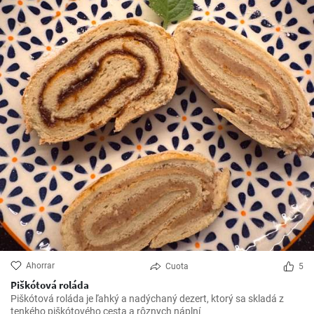
Ahorrar
Cuota
5
Piškótová roláda
Piškótová roláda je ľahký a nadýchaný dezert, ktorý sa skladá z
tenkého piškótového cesta a rôznych náplní