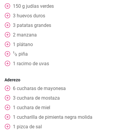
150
g
judías verdes
3
huevos duros
3
patatas grandes
2
manzana
1
plátano
1
piña
⁄
2
1
racimo de uvas
Aderezo
6
cucharas de mayonesa
3
cuchara de mostaza
1
cuchara de miel
1
cucharilla de pimienta negra molida
1
pizca de sal